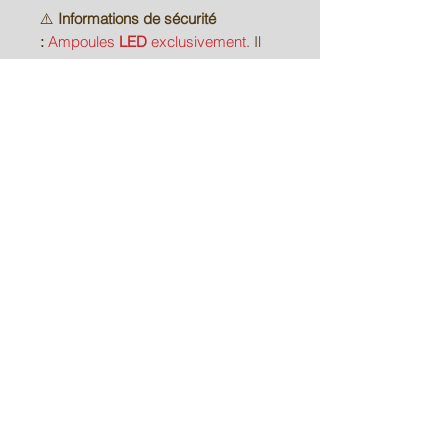
⚠️
Informations de sécurité
:
Ampoules
LED
exclusivement
. Il
est strictement interdit d’utiliser des
ampoules à incandescence,
halogènes ou basse consommation.
La proximité du bois pourrait
entraîner un risque de combustion.
💡
Ambiance & usages
Avec son design simple et
graphique, Linea diffuse une lumière
douce grâce à son abat-jour tout en
apportant une présence décorative
subtile.
Elle est idéale pour :
créer une
ambiance chaleureuse
dans une chambre