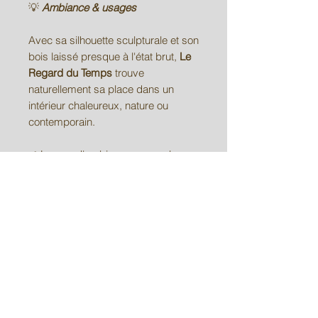
💡
Ambiance & usages
Avec sa silhouette sculpturale et son
bois laissé presque à l'état brut,
Le
Regard du Temps
trouve
naturellement sa place dans un
intérieur chaleureux, nature ou
contemporain.
✔ Lampe d'ambiance pour salon ou
bibliothèque
✔ Décoration inspirée de la nature
et du bois massif
✔ Cadeau original pour amateur de
pièces artisanales uniques
✔ Élément décoratif chaleureux
dans une chambre ou un bureau
✔ Objet de caractère mettant en
valeur les matières naturelles