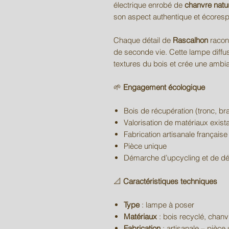
électrique enrobé de
chanvre natu
son aspect authentique et écores
Chaque détail de
Rascalhon
racont
de seconde vie. Cette lampe diffu
textures du bois et crée une ambia
🌱
Engagement écologique
Bois de récupération (tronc, br
Valorisation de matériaux exist
Fabrication artisanale française
Pièce unique
Démarche d’upcycling et de dé
📐
Caractéristiques techniques
Type
: lampe à poser
Matériaux
: bois recyclé, chanv
Fabrication
: artisanale – pièce