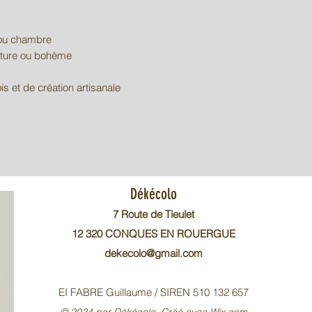
ou chambre
nature ou bohème
s et de création artisanale
Dékécolo
7 Route de Tieulet
12 320 CONQUES EN ROUERGUE
dekecolo@gmail.com
EI FABRE Guillaume / SIREN 510 132 657
© 2024 par Dékécolo. Créé avec Wix.com