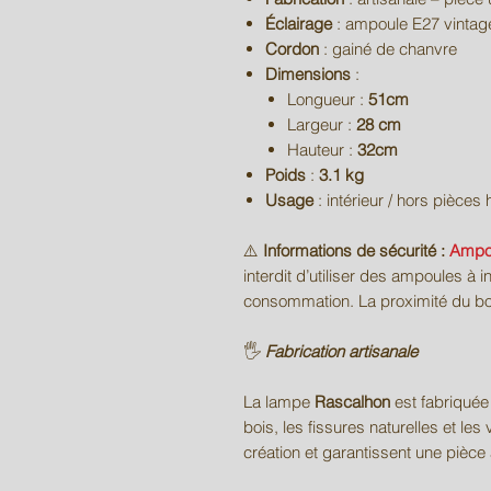
Éclairage
: ampoule E27 vintag
Cordon
: gainé de chanvre
Dimensions
:
Longueur :
51cm
Largeur :
28 cm
Hauteur :
32cm
Poids
:
3.1 kg
Usage
: intérieur / hors pièce
⚠️
Informations de sécurité :
Ampo
interdit d’utiliser des ampoules 
consommation. La proximité du boi
🖐️
Fabrication artisanale
La lampe
Rascalhon
est fabriquée 
bois, les fissures naturelles et les 
création et garantissent une pièce 