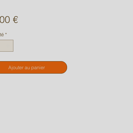
Prix
00 €
té
*
Ajouter au panier