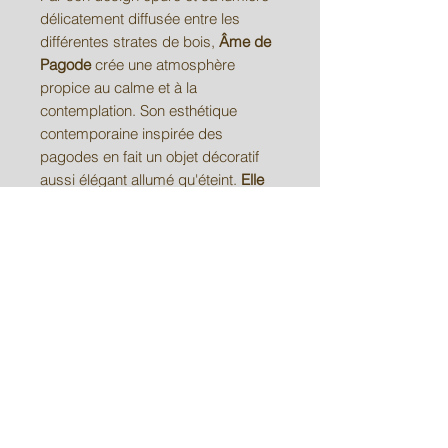
délicatement diffusée entre les
différentes strates de bois,
Âme de
Pagode
crée une atmosphère
propice au calme et à la
contemplation. Son esthétique
contemporaine inspirée des
pagodes en fait un objet décoratif
aussi élégant allumé qu'éteint.
Elle
trouvera naturellement sa place
dans :
un salon contemporain ou zen ;
une chambre en éclairage
d'ambiance ;
un espace de méditation ou de
lecture ;
une entrée ou un bureau ;
une décoration minimaliste ou
japandi ;